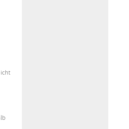
icht
alb