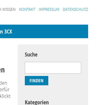
X WISSEN
KONTAKT
IMPRESSUM
DATENSCHUTZ
on 3CX
Suche
en
nden
erfür
lickt
Kategorien