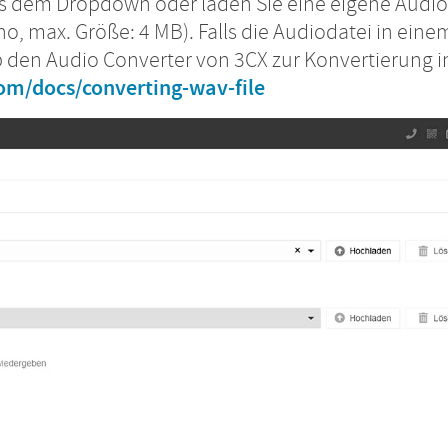
s dem Dropdown oder laden Sie eine eigene Audio
o, max. Größe: 4 MB). Falls die Audiodatei in eine
b den Audio Converter von 3CX zur Konvertierung i
m/docs/converting-wav-file